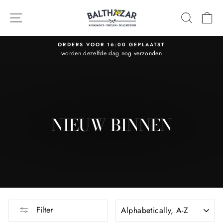
Skip
to
SITE NAVIGATION
SEARC
C
content
ORDERS VOOR 16:00 GEPLAATST
worden dezelfde dag nog verzonden
Pause
slideshow
NIEUW BINNEN
SORT
Filter