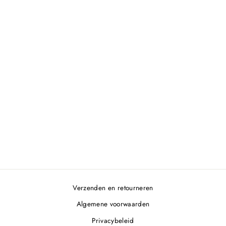
BAKRING VOOR EI
ROND
€6,95
Verzenden en retourneren
Algemene voorwaarden
Privacybeleid