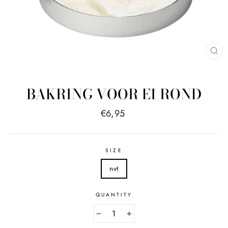
CL
(E
BAKRING VOOR EI ROND
Regular
€6,95
price
SIZE
nvt
QUANTITY
−
+