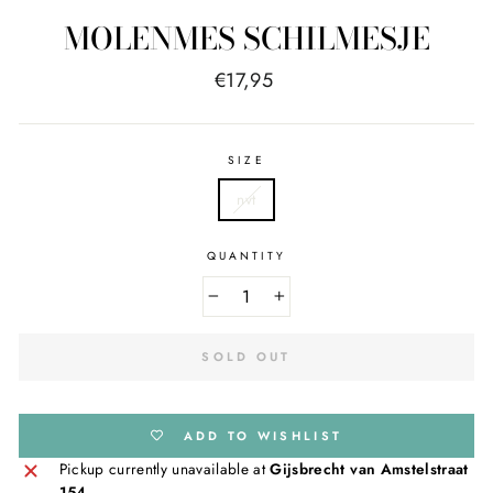
MOLENMES SCHILMESJE
Regular
€17,95
price
SIZE
nvt
QUANTITY
−
+
SOLD OUT
ADD TO WISHLIST
Pickup currently unavailable at
Gijsbrecht van Amstelstraat
154