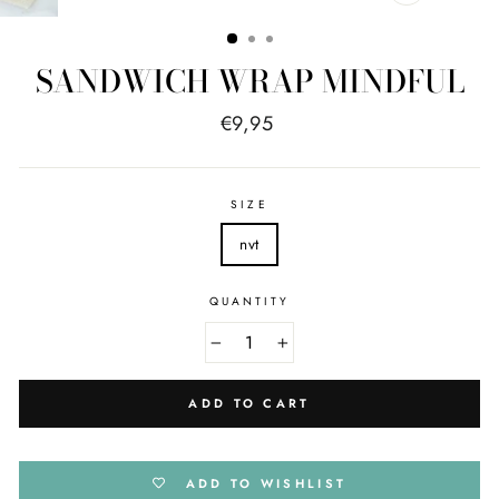
CLOSE
(ESC)
SANDWICH WRAP MINDFUL
Regular
€9,95
price
SIZE
nvt
QUANTITY
−
+
ADD TO CART
ADD TO WISHLIST