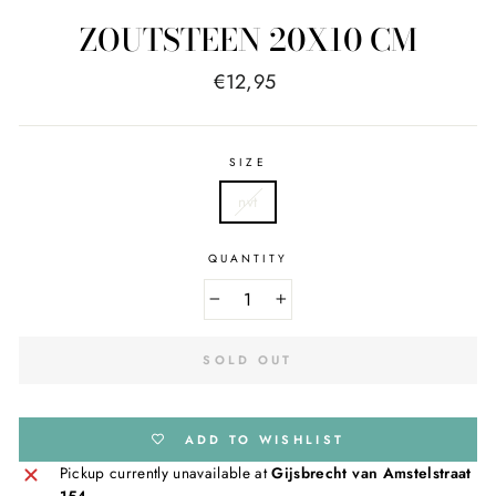
ZOUTSTEEN 20X10 CM
Regular
€12,95
price
SIZE
nvt
QUANTITY
−
+
SOLD OUT
ADD TO WISHLIST
Pickup currently unavailable at
Gijsbrecht van Amstelstraat
154